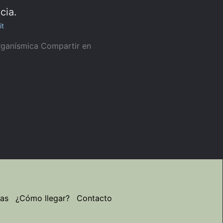
cia.
it
rganísmica Compartir en
ias
¿Cómo llegar?
Contacto