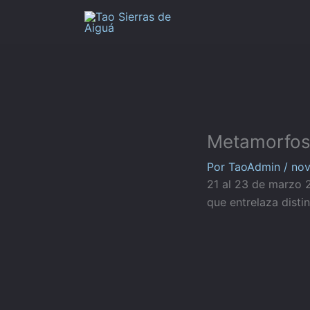
Ir
al
contenido
Metamorfosis
Por
TaoAdmin
/
nov
21 al 23 de marzo 2
que entrelaza disti