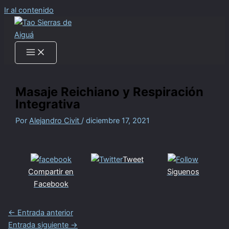
Ir al contenido
Masaje Reichiano y Respiración
Integrativa
Por
Alejandro Civit
/
diciembre 17, 2021
Tweet
Compartir en
Siguenos
Facebook
←
Entrada anterior
Entrada siguiente
→